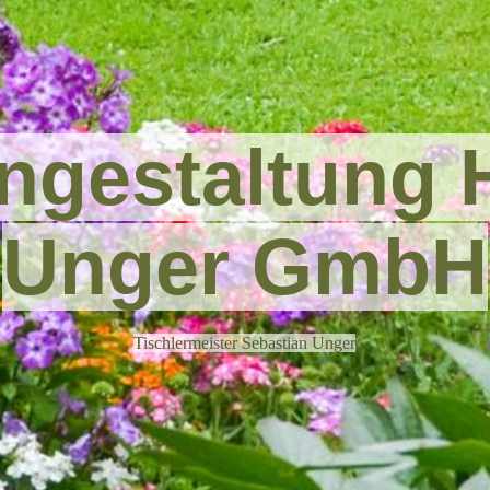
ngesta
ltung
Unger GmbH
Tischlermeister Sebastian Unger